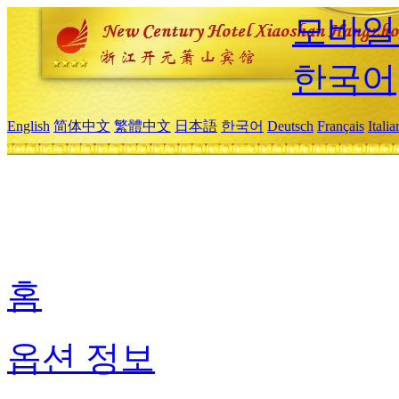
모바일
한국어
English
简体中文
繁體中文
日本語
한국어
Deutsch
Français
Itali
홈
옵션 정보