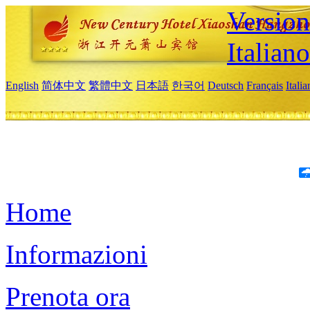
Version
Italiano
English
简体中文
繁體中文
日本語
한국어
Deutsch
Français
Itali
Home
Informazioni
Prenota ora