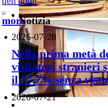
Notizia
2026-07-28
Nella prima metà de
visitatori stranieri 
il 77,7% senza visto
2026-07-21