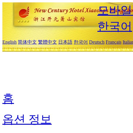
모바일
한국어
English
简体中文
繁體中文
日本語
한국어
Deutsch
Français
Itali
홈
옵션 정보