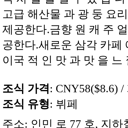
고급 해산물 과 광 둥 요리
제공한다.금향 원 캐 주 얼
공한다.새로운 삼각 카페 에
이국 적 인 맛 과 맛 을 느 
조식 가격
: CNY58($8.6) /
조식 유형
: 뷔페
주소: 인민 로 77 호, 지하