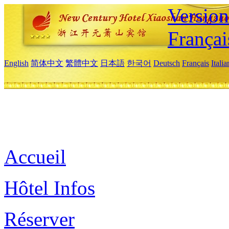
Versio
Françai
English
简体中文
繁體中文
日本語
한국어
Deutsch
Français
Itali
Accueil
Hôtel Infos
Réserver