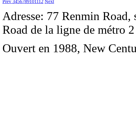
Prev
3
4
5
6
7
8
9
10
11
12
Next
Adresse: 77 Renmin Road, s
Road de la ligne de métro 2
Ouvert en 1988, New Centu