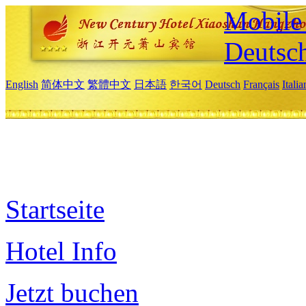
Mobile 
Deutsc
English
简体中文
繁體中文
日本語
한국어
Deutsch
Français
Itali
Startseite
Hotel Info
Jetzt buchen