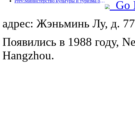
Prev:Министерство культуры и туризма официально объявило о проведении мероприятий, приуроченных к «19 мая — Дню туризма в Китае», и планирует выделить населению субсидии на сумму свыше 1 миллиарда юаней.
Go 
адрес: Жэньминь Лу, д. 77
Появились в 1988 году, Ne
Hangzhou.