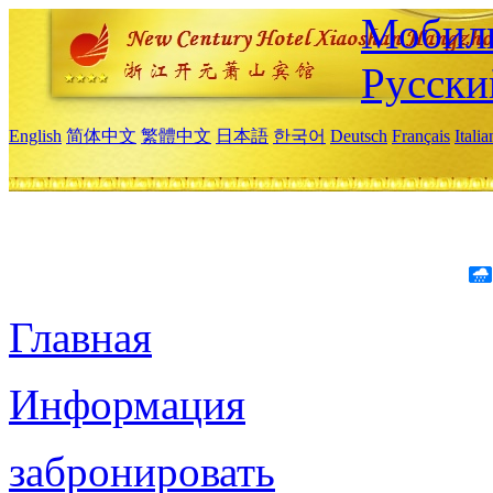
Мобиль
Русски
English
简体中文
繁體中文
日本語
한국어
Deutsch
Français
Itali
Главная
Информация
забронировать