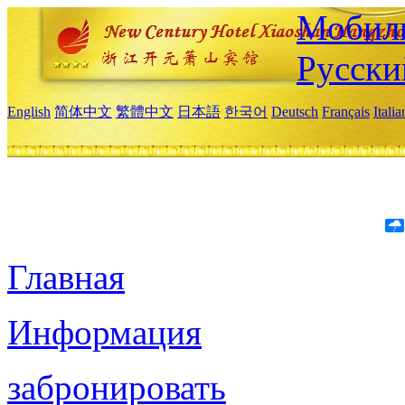
Мобиль
Русски
English
简体中文
繁體中文
日本語
한국어
Deutsch
Français
Itali
Главная
Информация
забронировать