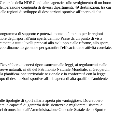
cio Generale della NDRC e di altre agenzie sullo svolgimento di un buon
deliberazione congiunta di diversi dipartimenti, 49 destinazioni, tra cui
le regioni di sviluppo di destinazioni sportive all'aperto di alta
n programma di supporto e potenziamento più mirato per le regioni
ttore degli sport all'aria aperta del mio Paese da un punto di vista
nti a tutti i livelli preposti allo sviluppo e alle riforme, allo sport,
l coordinamento generale per garantire l'efficacia delle attività correlate.
. Dovrebbero attenersi rigorosamente alle leggi, ai regolamenti e alle
 riserve naturali, ai siti del Patrimonio Naturale Mondiale, ai Geoparchi
lla pianificazione territoriale nazionale e in conformità con la legge,
o di destinazioni sportive all'aria aperta di alta qualità e l'ambiente
 alle tipologie di sport all'aria aperta più vantaggiose. Dovrebbero
re le capacità di garanzia della sicurezza e migliorare i sistemi di
ci riconosciuti dall'Amministrazione Generale Statale dello Sport e