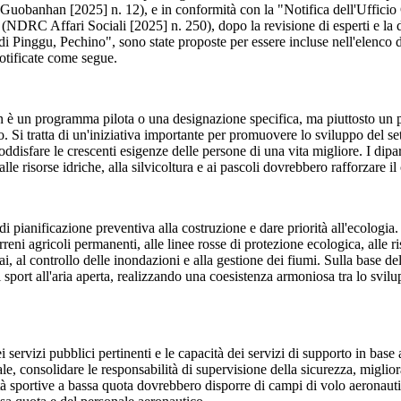
tà" (Guobanhan [2025] n. 12), e in conformità con la "Notifica dell'Uffi
à" (NDRC Affari Sociali [2025] n. 250), dopo la revisione di esperti e la 
di Pinggu, Pechino", sono state proposte per essere incluse nell'elenco del
notificate come segue.
à non è un programma pilota o una designazione specifica, ma piuttosto u
po. Si tratta di un'iniziativa importante per promuovere lo sviluppo del se
isfare le crescenti esigenze delle persone di una vita migliore. I dipartime
, alle risorse idriche, alla silvicoltura e ai pascoli dovrebbero rafforzare i
di pianificazione preventiva alla costruzione e dare priorità all'ecologia
terreni agricoli permanenti, alle linee rosse di protezione ecologica, alle
iai, al controllo delle inondazioni e alla gestione dei fiumi. Sulla base de
 sport all'aria aperta, realizzando una coesistenza armoniosa tra lo svilupp
ei servizi pubblici pertinenti e le capacità dei servizi di supporto in base
le, consolidare le responsabilità di supervisione della sicurezza, migliora
tà sportive a bassa quota dovrebbero disporre di campi di volo aeronauti