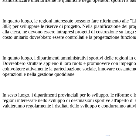
standardizzare ulteriormente le qualifiche degli operatori sportivi a ba
In quarto luogo, le regioni interessate possono fare riferimento alle "Li
383) per sviluppare le riserve di progetto. Nella pianificazione dei prog
alla cieca, né devono essere intrapresi progetti di costruzione su larga 
costo unitario dovrebbero essere controllati e la progettazione funziona
In quinto luogo, i dipartimenti amministrativi sportivi delle regioni in cu
Dovrebbero sfruttare appieno il loro ruolo e promuovere con impegno l'i
coinvolgere attivamente la partecipazione sociale, innovare costantemente
operazioni e nella gestione quotidiane.
In sesto luogo, i dipartimenti provinciali per lo sviluppo, le riforme 
regioni interessate nello sviluppo di destinazioni sportive all'aperto 
valuteranno regolarmente i risultati dello sviluppo e condurranno attiv