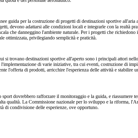
ssa quota e del personale aeronautico.
nee guida per la costruzione di progetti di destinazioni sportive all'aria 
etti, devono adattarsi alle condizioni locali e integrarle con la realtà pra
scala che danneggino l'ambiente naturale. Per i progetti che richiedono in
le ottimizzata, privilegiando semplicità e praticità.
i si trovano destinazioni sportive all'aperto sono i principali attori nello
mplementazione di varie iniziative, tra cui eventi, costruzione di impian
 l'offerta di prodotti, arricchire l'esperienza delle attività e stabilire 
e lo sport dovrebbero rafforzare il monitoraggio e la guida, e riassumere 
di alta qualità. La Commissione nazionale per lo sviluppo e la riforma, l'
ità di condivisione delle esperienze, ove opportuno.