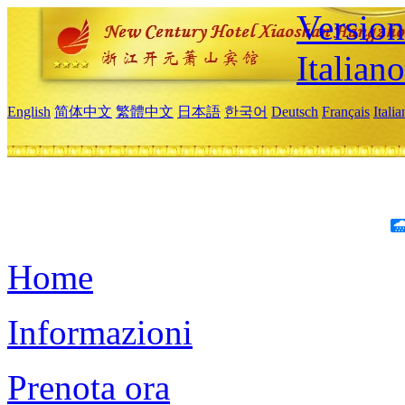
Version
Italiano
English
简体中文
繁體中文
日本語
한국어
Deutsch
Français
Itali
Home
Informazioni
Prenota ora