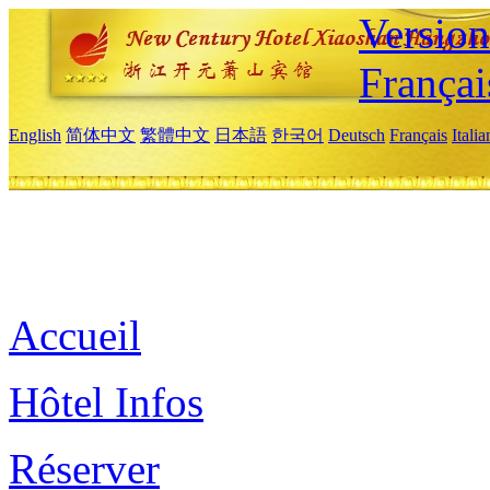
Versio
Françai
English
简体中文
繁體中文
日本語
한국어
Deutsch
Français
Itali
Accueil
Hôtel Infos
Réserver