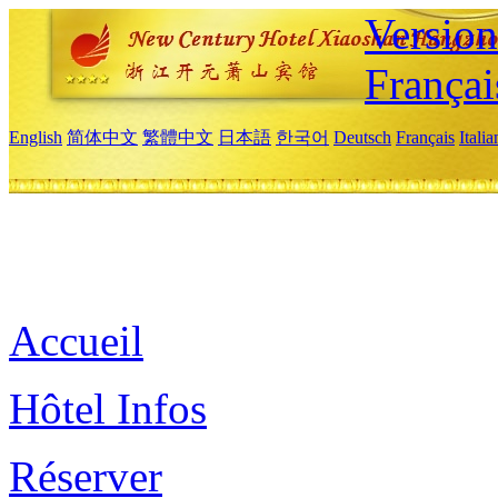
Versio
Françai
English
简体中文
繁體中文
日本語
한국어
Deutsch
Français
Itali
Accueil
Hôtel Infos
Réserver