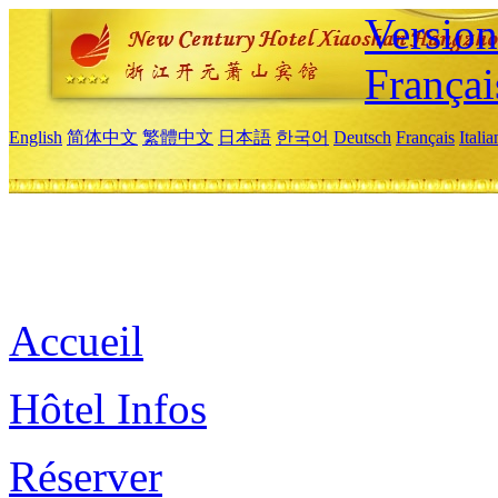
Versio
Françai
English
简体中文
繁體中文
日本語
한국어
Deutsch
Français
Itali
Accueil
Hôtel Infos
Réserver